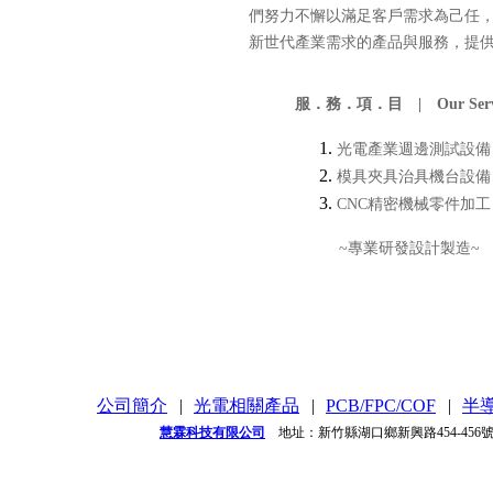
們努力不懈以滿足客戶需求為己任
新世代產業需求的產品與服務，提
服．務．項．目 | Our Servi
光電產業週邊測試設備
模具夾具治具機台設備
CNC精密機械零件加工
~專業研發設計製造~
公司簡介
|
光電相關產品
|
PCB/FPC/COF
|
半
慧霖科技有限公司
地址：新竹縣湖口鄉新興路454-456號 / 電話：