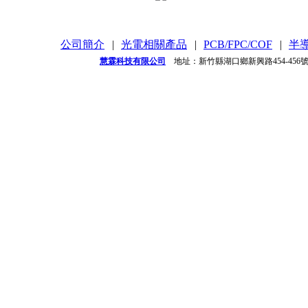
公司簡介
|
光電相關產品
|
PCB/FPC/COF
|
半
慧霖科技有限公司
地址：新竹縣湖口鄉新興路454-456號 / 電話：